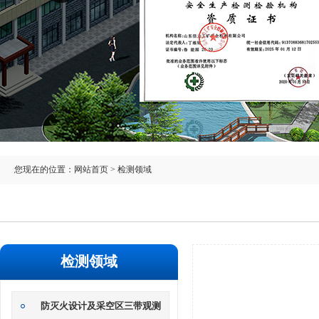
您现在的位置：
网站首页
> 检测领域
检测领域
防灭火设计及采空区三带观测